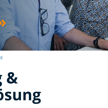
»
ng
g &
ösung