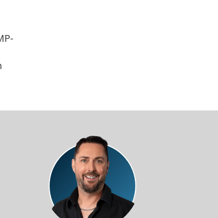
MP-
n