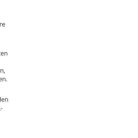
re
ten
n,
en.
den
-