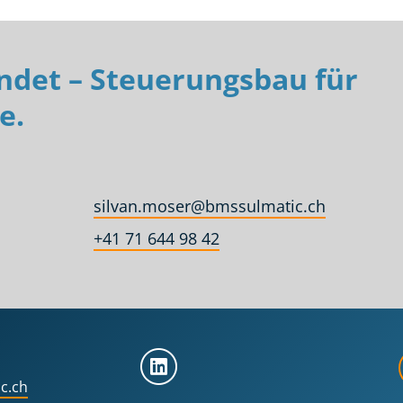
indet – Steuerungsbau für
e.
silvan.moser@bmssulmatic.ch
+41 71 644 98 42
c.ch